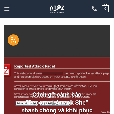
Bỏ
0
qua
nội
dung
23
Th4
BLOG
Cách gỡ cảnh báo
“Reported Attack Site”
nhanh chóng và khôi phục