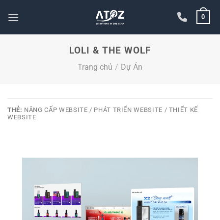
Bỏ
0
qua
nội
dung
LOLI & THE WOLF
Trang chủ
/
Dự Án
THẺ:
NÂNG CẤP WEBSITE / PHÁT TRIỂN WEBSITE / THIẾT KẾ
WEBSITE