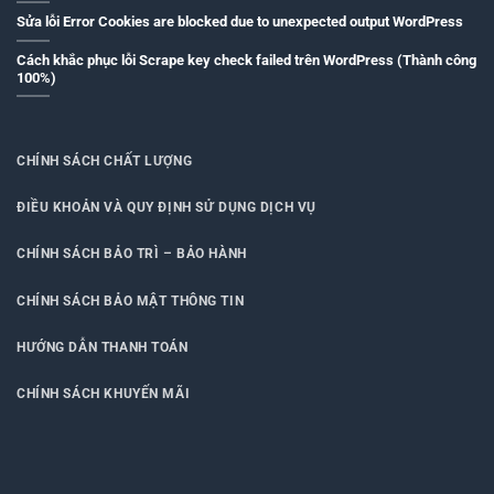
Sửa lỗi Error Cookies are blocked due to unexpected output WordPress
Cách khắc phục lỗi Scrape key check failed trên WordPress (Thành công
100%)
CHÍNH SÁCH CHẤT LƯỢNG
ĐIỀU KHOẢN VÀ QUY ĐỊNH SỬ DỤNG DỊCH VỤ
CHÍNH SÁCH BẢO TRÌ – BẢO HÀNH
CHÍNH SÁCH BẢO MẬT THÔNG TIN
HƯỚNG DẪN THANH TOÁN
CHÍNH SÁCH KHUYẾN MÃI