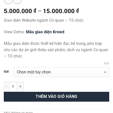
Khoảng
5.000.000
₫
–
15.000.000
₫
giá:
Giao diện Website ngành Cơ quan – Tổ chức
từ
5.000.000 ₫
View Demo:
Mẫu giao diện Krowd
đến
15.000.000 
Mẫu giao diện được thiết kế hiện đại, trẻ trung, phù hợp
cho các dự án giới thiệu sản phẩm, dịch vụ ngành Cơ quan
– Tổ chức
XÓA
Gói
Giao Diện Website Cơ Quan, Tổ Chức - Krowd số lượng
THÊM VÀO GIỎ HÀNG
SKU:
Không áp dụng