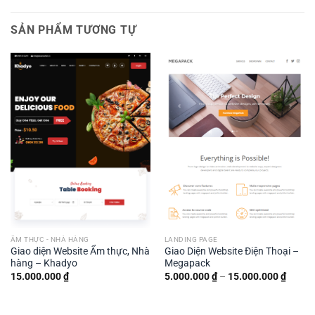
SẢN PHẨM TƯƠNG TỰ
ẨM THỰC - NHÀ HÀNG
LANDING PAGE
Giao diện Website Ẩm thực, Nhà
Giao Diện Website Điện Thoại –
hàng – Khadyo
Megapack
Khoản
15.000.000
₫
5.000.000
₫
–
15.000.000
₫
giá:
từ
5.000.
đến