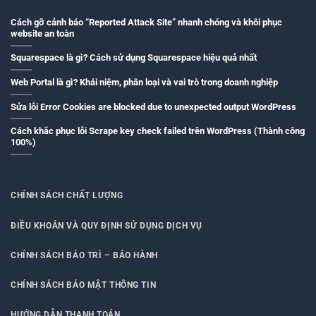
Cách gỡ cảnh báo “Reported Attack Site” nhanh chóng và khôi phục
website an toàn
Squarespace là gì? Cách sử dụng Squarespace hiệu quả nhất
Web Portal là gì? Khái niệm, phân loại và vai trò trong doanh nghiệp
Sửa lỗi Error Cookies are blocked due to unexpected output WordPress
Cách khắc phục lỗi Scrape key check failed trên WordPress (Thành công
100%)
CHÍNH SÁCH CHẤT LƯỢNG
ĐIỀU KHOẢN VÀ QUY ĐỊNH SỬ DỤNG DỊCH VỤ
CHÍNH SÁCH BẢO TRÌ – BẢO HÀNH
CHÍNH SÁCH BẢO MẬT THÔNG TIN
HƯỚNG DẪN THANH TOÁN