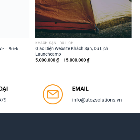
KHÁCH SẠN - DU LỊCH
L
Giao Diện Website Khách Sạn, Du Lịch
c – Brick
G
Launchcamp
g
Khoảng
5.000.000
₫
–
15.000.000
₫
giá:
000 ₫
từ
5.000.000 ₫
.000 ₫
đến
15.000.000 ₫
OẠI
EMAIL
579
info@atozsolutions.vn