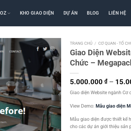
TOZ
KHO GIAO DIỆN
DỰ ÁN
BLOG
LIÊN HỆ
TRANG CHỦ
/
CƠ QUAN - TỔ C
Giao Diện Websit
Chức – Megapac
5.000.000
₫
–
15.0
Giao diện Website ngành Cơ 
View Demo:
Mẫu giao diện 
Mẫu giao diện được thiết kế hi
cho các dự án giới thiệu sản