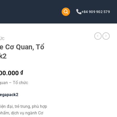
+84 909 902 579
HỨC
e Cơ Quan, Tổ
k2
Khoảng
00.000
₫
giá:
quan – Tổ chức
từ
5.000.000 ₫
Megapack2
đến
15.000.000 ₫
ện đại, trẻ trung, phù hợp
 phẩm, dịch vụ ngành Cơ