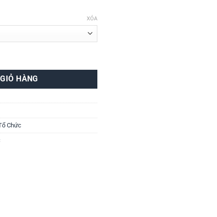
XÓA
Chức - Megapack2 số lượng
 GIỎ HÀNG
 Tổ Chức
c