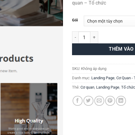
quan – Tổ chức
Gói
Giao Diện Website Cơ Quan, Tổ 
THÊM VÀO
SKU:
Không áp dụng
Danh mục:
Landing Page
,
Cơ Quan -
Thẻ:
Cơ quan
,
Landing Page
,
Tổ chứ