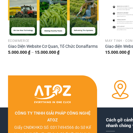
ECOMMERCE
MÁY TÍNH - CÔ
Giao Diện Website Cơ Quan, Tổ Chức Donalfarms
Giao diện Webs
Khoảng
5.000.000
₫
–
15.000.000
₫
15.000.000
₫
giá:
từ
5.000.000 ₫
đến
15.000.000 ₫
CÔNG TY TNHH GIẢI PHÁP CÔNG NGHỆ
Cách gỡ cảnh
ATOZ
nhanh chóng 
Giấy CNĐKHKD Số: 0317494566 do Sở Kế