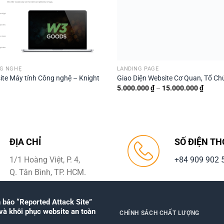
NG NGHỆ
LANDING PAGE
ite Máy tính Công nghệ – Knight
Giao Diện Website Cơ Quan, Tổ Chứ
Khoản
5.000.000
₫
–
15.000.000
₫
giá:
từ
5.000.
đến
15.000
ĐỊA CHỈ
SỐ ĐIỆN TH
1/1 Hoàng Việt, P. 4,
+84 909 902 
Q. Tân Bình, TP. HCM.
 báo “Reported Attack Site”
và khôi phục website an toàn
CHÍNH SÁCH CHẤT LƯỢNG