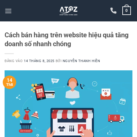
Bỏ
0
qua
nội
dung
Cách bán hàng trên website hiệu quả tăng
doanh số nhanh chóng
ĐĂNG VÀO
14 THÁNG 8, 2025
BỞI
NGUYỄN THANH HIỀN
14
Th8