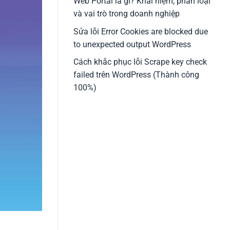
Web Portal là gì? Khái niệm, phân loại
và vai trò trong doanh nghiệp
Sửa lỗi Error Cookies are blocked due
to unexpected output WordPress
Cách khắc phục lỗi Scrape key check
failed trên WordPress (Thành công
100%)