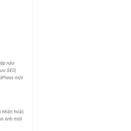
iệp nào
 ưu SEO,
rdPress một
cá nhân hoặc
hản ánh một