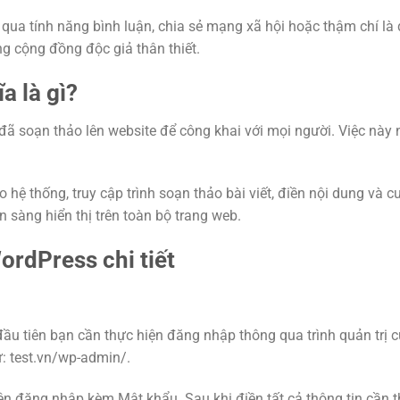
t qua tính năng bình luận, chia sẻ mạng xã hội hoặc thậm chí là
ng cộng đồng độc giả thân thiết.
a là gì?
 đã soạn thảo lên website để công khai với mọi người. Việc này 
hệ thống, truy cập trình soạn thảo bài viết, điền nội dung và c
n sàng hiển thị trên toàn bộ trang web.
ordPress chi tiết
ầu tiên bạn cần thực hiện đăng nhập thông qua trình quản trị c
: test.vn/wp-admin/.
 đăng nhập kèm Mật khẩu. Sau khi điền tất cả thông tin cần th