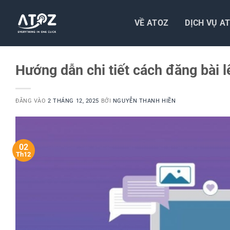
Bỏ
qua
VỀ ATOZ
DỊCH VỤ A
nội
dung
Hướng dẫn chi tiết cách đăng bài
ĐĂNG VÀO
2 THÁNG 12, 2025
BỞI
NGUYỄN THANH HIỀN
02
Th12