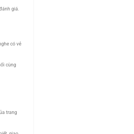
 đánh giá.
nghe có vẻ
uối cùng
ủa trang
iết, giao