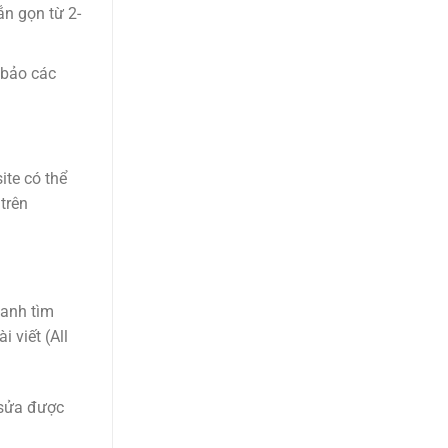
n gọn từ 2-
 bảo các
ite có thể
trên
hanh tìm
 viết (All
 sửa được