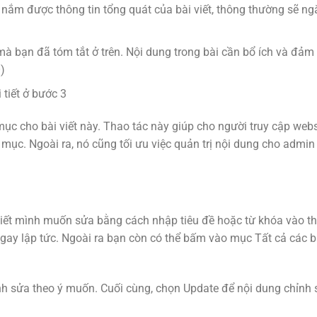
ắm được thông tin tổng quát của bài viết, thông thường sẽ ngắ
t mà bạn đã tóm tắt ở trên. Nội dung trong bài cần bổ ích và đảm
)
tiết ở bước 3
c cho bài viết này. Thao tác này giúp cho người truy cập webs
ục. Ngoài ra, nó cũng tối ưu việc quản trị nội dung cho admin 
i viết mình muốn sửa bằng cách nhập tiêu đề hoặc từ khóa vào t
gay lập tức. Ngoài ra bạn còn có thể bấm vào mục Tất cả các bài
ỉnh sửa theo ý muốn. Cuối cùng, chọn Update để nội dung chỉnh