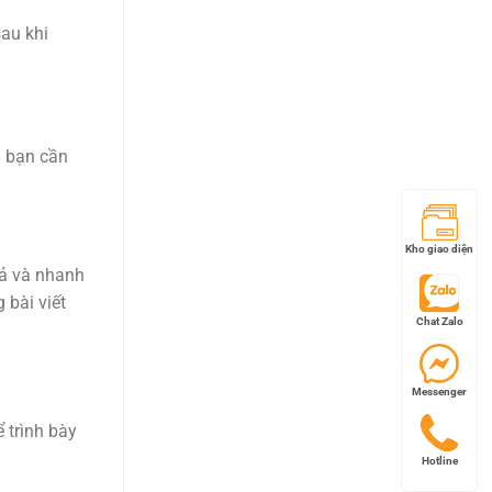
sau khi
m bạn cần
Kho giao diện
uả và nhanh
 bài viết
Chat Zalo
Messenger
 trình bày
Hotline