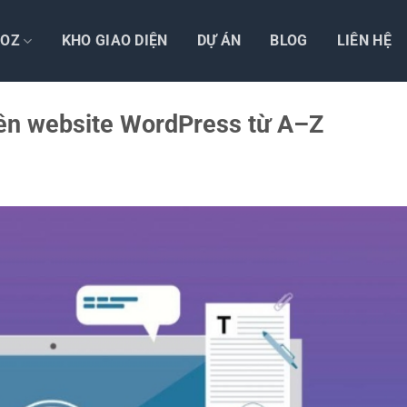
TOZ
KHO GIAO DIỆN
DỰ ÁN
BLOG
LIÊN HỆ
 lên website WordPress từ A–Z