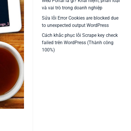
Web Portal là gì? Khái niệm, phân loại
và vai trò trong doanh nghiệp
Sửa lỗi Error Cookies are blocked due
to unexpected output WordPress
Cách khắc phục lỗi Scrape key check
failed trên WordPress (Thành công
100%)