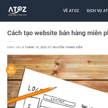
Bỏ
qua
VỀ ATOZ
DỊCH VỤ A
nội
dung
Cách tạo website bán hàng miễn ph
ĐĂNG VÀO
6 THÁNG 10, 2025
BỞI
NGUYỄN THANH HIỀN
06
Th10