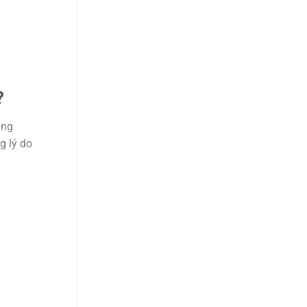
?
ùng
g lý do