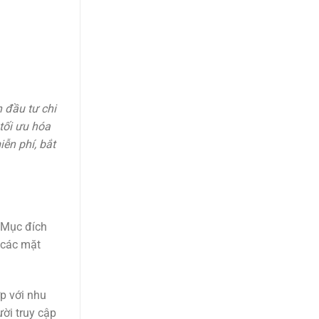
 đầu tư chi
tối ưu hóa
ễn phí, bắt
 Mục đích
 các mặt
p với nhu
ời truy cập