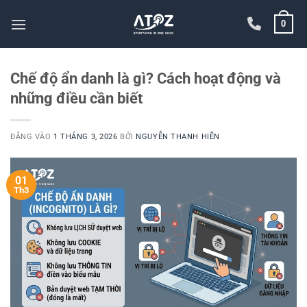
Bỏ
0
qua
nội
dung
Chế độ ẩn danh là gì? Cách hoạt động và
những điều cần biết
ĐĂNG VÀO
1 THÁNG 3, 2026
BỞI
NGUYỄN THANH HIỀN
01
Th3