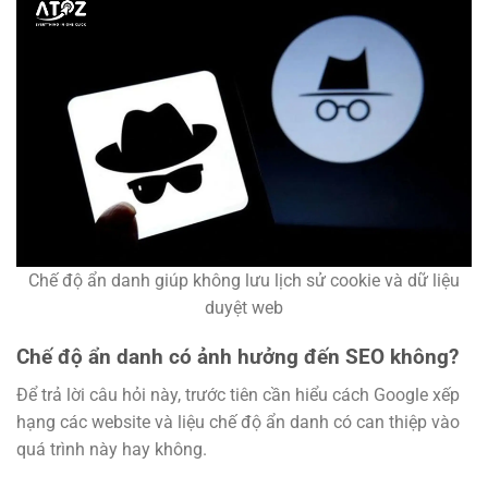
Chế độ ẩn danh giúp không lưu lịch sử cookie và dữ liệu
duyệt web
Chế độ ẩn danh có ảnh hưởng đến SEO không?
Để trả lời câu hỏi này, trước tiên cần hiểu cách Google xếp
hạng các website và liệu chế độ ẩn danh có can thiệp vào
quá trình này hay không.