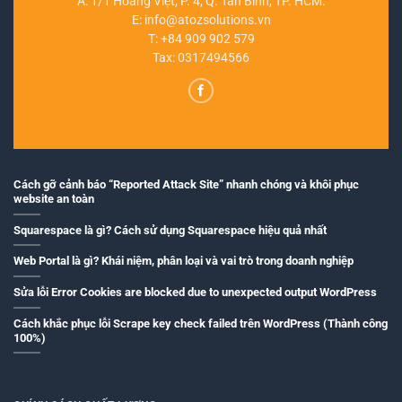
A: 1/1 Hoàng Việt, P. 4, Q. Tân Bình, TP. HCM.
E:
info@atozsolutions.vn
T:
+84 909 902 579
Tax: 0317494566
Cách gỡ cảnh báo “Reported Attack Site” nhanh chóng và khôi phục
website an toàn
Squarespace là gì? Cách sử dụng Squarespace hiệu quả nhất
Web Portal là gì? Khái niệm, phân loại và vai trò trong doanh nghiệp
Sửa lỗi Error Cookies are blocked due to unexpected output WordPress
Cách khắc phục lỗi Scrape key check failed trên WordPress (Thành công
100%)