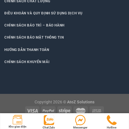
CHÍNH SÁCH CHẤT LƯỢNG
ĐIỀU KHOẢN VÀ QUY ĐỊNH SỬ DỤNG DỊCH VỤ
CHÍNH SÁCH BẢO TRÌ – BẢO HÀNH
CHÍNH SÁCH BẢO MẬT THÔNG TIN
HƯỚNG DẪN THANH TOÁN
CHÍNH SÁCH KHUYẾN MÃI
Copyright 2026 ©
AtoZ Solutions
BLOG
LIÊN HỆ
Kho giao diện
Chat Zalo
Messenger
Hotline