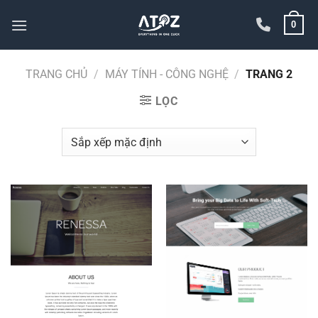
Bỏ
0
qua
nội
dung
TRANG CHỦ
/
MÁY TÍNH - CÔNG NGHỆ
/
TRANG 2
LỌC