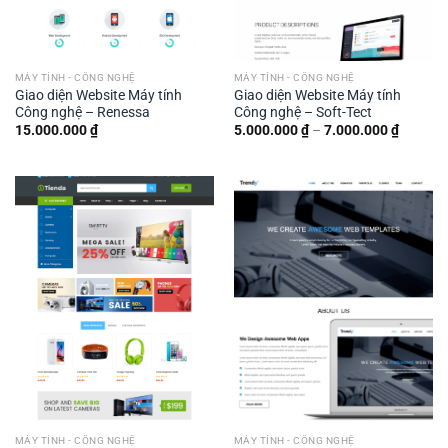
MÁY TÍNH - CÔNG NGHỆ
MÁY TÍNH - CÔNG NGHỆ
Giao diện Website Máy tính
Giao diện Website Máy tính
Công nghệ – Renessa
Công nghệ – Soft-Tect
Khoảng
15.000.000
₫
5.000.000
₫
–
7.000.000
₫
giá:
từ
5.000.0
đến
7.000.0
MÁY TÍNH - CÔNG NGHỆ
MÁY TÍNH - CÔNG NGHỆ