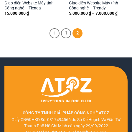
Giao diện Website Máy tính
Giao diện Website Máy tính
Công nghệ – Tienda
Công nghệ – Trendy
Khoảng
15.000.000
₫
5.000.000
₫
–
7.000.000
₫
giá:
từ
5.000.0
đến
7.000.0
1
2
CÔNG TY TNHH GIẢI PHÁP CÔNG NGHỆ ATOZ
Giấy CNĐKHKD Số: 0317494566 do Sở Kế Hoạch Và Đầu Tư
Thành Phố Hồ Chí Minh cấp ngày 29/09/2022