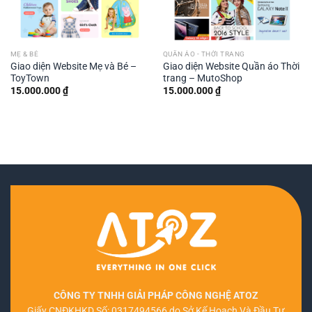
MẸ & BÉ
QUẦN ÁO - THỜI TRANG
Giao diện Website Mẹ và Bé –
Giao diện Website Quần áo Thời
ToyTown
trang – MutoShop
15.000.000
₫
15.000.000
₫
CÔNG TY TNHH GIẢI PHÁP CÔNG NGHỆ ATOZ
Giấy CNĐKHKD Số: 0317494566 do Sở Kế Hoạch Và Đầu Tư