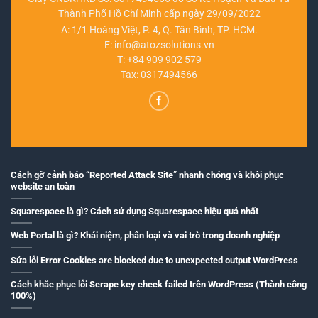
Thành Phố Hồ Chí Minh cấp ngày 29/09/2022
A: 1/1 Hoàng Việt, P. 4, Q. Tân Bình, TP. HCM.
E:
info@atozsolutions.vn
T:
+84 909 902 579
Tax: 0317494566
Cách gỡ cảnh báo “Reported Attack Site” nhanh chóng và khôi phục
website an toàn
Squarespace là gì? Cách sử dụng Squarespace hiệu quả nhất
Web Portal là gì? Khái niệm, phân loại và vai trò trong doanh nghiệp
Sửa lỗi Error Cookies are blocked due to unexpected output WordPress
Cách khắc phục lỗi Scrape key check failed trên WordPress (Thành công
100%)