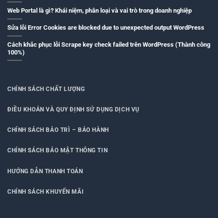
Web Portal là gì? Khái niệm, phân loại và vai trò trong doanh nghiệp
Sửa lỗi Error Cookies are blocked due to unexpected output WordPress
Cách khắc phục lỗi Scrape key check failed trên WordPress (Thành công
100%)
CHÍNH SÁCH CHẤT LƯỢNG
ĐIỀU KHOẢN VÀ QUY ĐỊNH SỬ DỤNG DỊCH VỤ
CHÍNH SÁCH BẢO TRÌ – BẢO HÀNH
CHÍNH SÁCH BẢO MẬT THÔNG TIN
HƯỚNG DẪN THANH TOÁN
CHÍNH SÁCH KHUYẾN MÃI