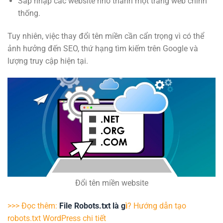
Sáp nhập các website nhỏ thành một trang web chính
thống.
Tuy nhiên, việc thay đổi tên miền cần cẩn trọng vì có thể
ảnh hưởng đến SEO, thứ hạng tìm kiếm trên Google và
lượng truy cập hiện tại.
Đổi tên miền website
>>> Đọc thêm:
File Robots.txt là g
ì
? Hướng dẫn tạo
robots.txt WordPress chi tiết