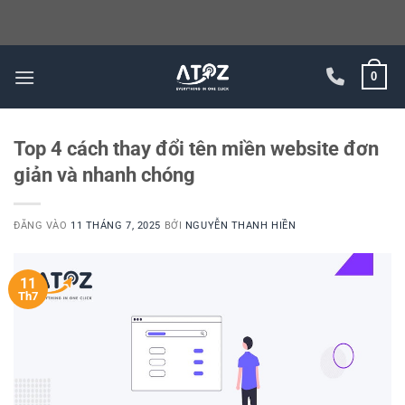
Bỏ
0
qua
nội
dung
Top 4 cách thay đổi tên miền website đơn
giản và nhanh chóng
ĐĂNG VÀO
11 THÁNG 7, 2025
BỞI
NGUYỄN THANH HIỀN
11
Th7