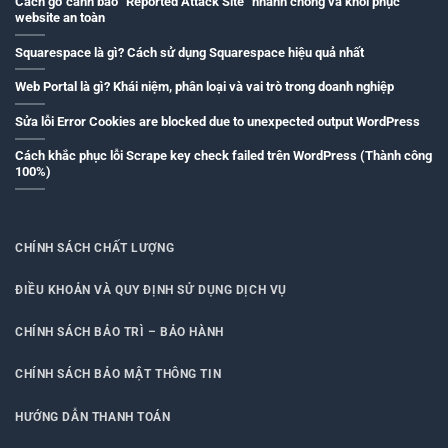
Cách gỡ cảnh báo “Reported Attack Site” nhanh chóng và khôi phục
website an toàn
Squarespace là gì? Cách sử dụng Squarespace hiệu quả nhất
Web Portal là gì? Khái niệm, phân loại và vai trò trong doanh nghiệp
Sửa lỗi Error Cookies are blocked due to unexpected output WordPress
Cách khắc phục lỗi Scrape key check failed trên WordPress (Thành công
100%)
CHÍNH SÁCH CHẤT LƯỢNG
ĐIỀU KHOẢN VÀ QUY ĐỊNH SỬ DỤNG DỊCH VỤ
CHÍNH SÁCH BẢO TRÌ – BẢO HÀNH
CHÍNH SÁCH BẢO MẬT THÔNG TIN
HƯỚNG DẪN THANH TOÁN