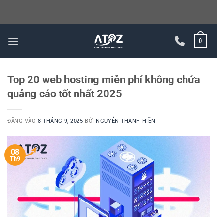
Bỏ
0
qua
nội
dung
Top 20 web hosting miễn phí không chứa
quảng cáo tốt nhất 2025
ĐĂNG VÀO
8 THÁNG 9, 2025
BỞI
NGUYỄN THANH HIỀN
08
Th9