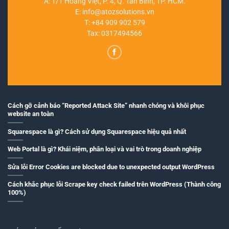
A: 1/1 Hoàng Việt, P. 4, Q. Tân Bình, TP. HCM.
E:
info@atozsolutions.vn
T:
+84 909 902 579
Tax: 0317494566
Cách gỡ cảnh báo “Reported Attack Site” nhanh chóng và khôi phục
website an toàn
Squarespace là gì? Cách sử dụng Squarespace hiệu quả nhất
Web Portal là gì? Khái niệm, phân loại và vai trò trong doanh nghiệp
Sửa lỗi Error Cookies are blocked due to unexpected output WordPress
Cách khắc phục lỗi Scrape key check failed trên WordPress (Thành công
100%)