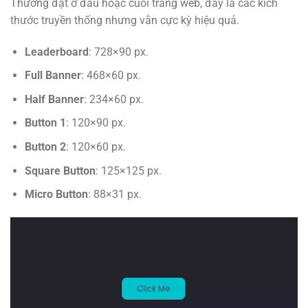
Thường đặt ở đầu hoặc cuối trang web, đây là các kích
thước truyền thống nhưng vẫn cực kỳ hiệu quả.
Leaderboard
: 728×90 px.
Full Banner
: 468×60 px.
Half Banner
: 234×60 px.
Button 1
: 120×90 px.
Button 2
: 120×60 px.
Square Button
: 125×125 px.
Micro Button
: 88×31 px.