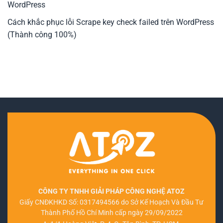
WordPress
Cách khắc phục lỗi Scrape key check failed trên WordPress
(Thành công 100%)
CÔNG TY TNHH GIẢI PHÁP CÔNG NGHỆ ATOZ
Giấy CNĐKHKD Số: 0317494566 do Sở Kế Hoạch Và Đầu Tư
Thành Phố Hồ Chí Minh cấp ngày 29/09/2022