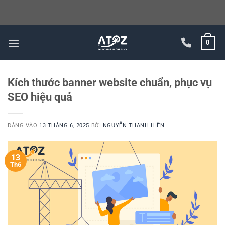
Bỏ
0
qua
nội
dung
Kích thước banner website chuẩn, phục vụ
SEO hiệu quả
ĐĂNG VÀO
13 THÁNG 6, 2025
BỞI
NGUYỄN THANH HIỀN
13
Th6