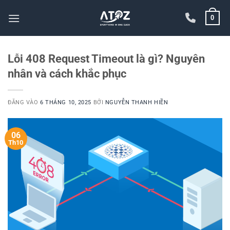
Bỏ
0
qua
nội
dung
Lỗi 408 Request Timeout là gì? Nguyên
nhân và cách khắc phục
ĐĂNG VÀO
6 THÁNG 10, 2025
BỞI
NGUYỄN THANH HIỀN
06
Th10