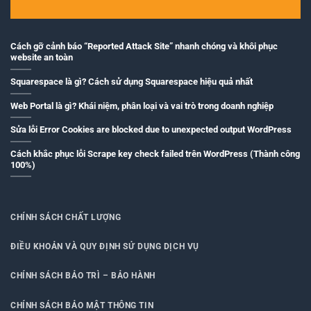
Cách gỡ cảnh báo “Reported Attack Site” nhanh chóng và khôi phục
website an toàn
Squarespace là gì? Cách sử dụng Squarespace hiệu quả nhất
Web Portal là gì? Khái niệm, phân loại và vai trò trong doanh nghiệp
Sửa lỗi Error Cookies are blocked due to unexpected output WordPress
Cách khắc phục lỗi Scrape key check failed trên WordPress (Thành công
100%)
CHÍNH SÁCH CHẤT LƯỢNG
ĐIỀU KHOẢN VÀ QUY ĐỊNH SỬ DỤNG DỊCH VỤ
CHÍNH SÁCH BẢO TRÌ – BẢO HÀNH
CHÍNH SÁCH BẢO MẬT THÔNG TIN