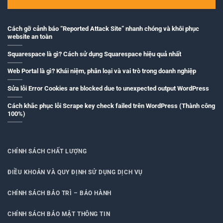
Cách gỡ cảnh báo “Reported Attack Site” nhanh chóng và khôi phục
website an toàn
Squarespace là gì? Cách sử dụng Squarespace hiệu quả nhất
Web Portal là gì? Khái niệm, phân loại và vai trò trong doanh nghiệp
Sửa lỗi Error Cookies are blocked due to unexpected output WordPress
Cách khắc phục lỗi Scrape key check failed trên WordPress (Thành công
100%)
CHÍNH SÁCH CHẤT LƯỢNG
ĐIỀU KHOẢN VÀ QUY ĐỊNH SỬ DỤNG DỊCH VỤ
CHÍNH SÁCH BẢO TRÌ – BẢO HÀNH
CHÍNH SÁCH BẢO MẬT THÔNG TIN