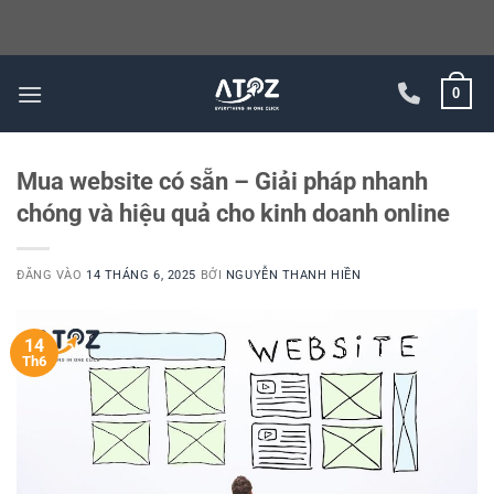
Bỏ
0
qua
nội
dung
Mua website có sẵn – Giải pháp nhanh
chóng và hiệu quả cho kinh doanh online
ĐĂNG VÀO
14 THÁNG 6, 2025
BỞI
NGUYỄN THANH HIỀN
14
Th6