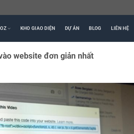
TOZ
KHO GIAO DIỆN
DỰ ÁN
BLOG
LIÊN HỆ
o website​​ đơn giản nhất