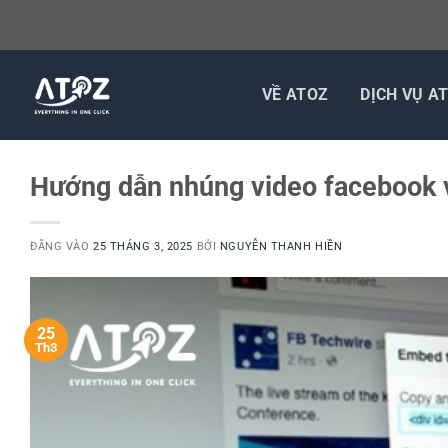
Bỏ
qua
VỀ ATOZ
DỊCH VỤ A
nội
dung
Hướng dẫn nhúng video facebook và
ĐĂNG VÀO
25 THÁNG 3, 2025
BỞI
NGUYỄN THANH HIỀN
25
Th3