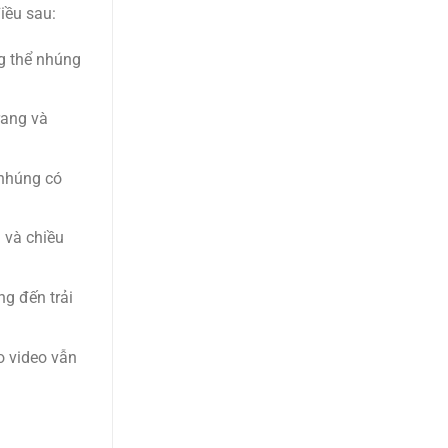
iều sau:
ng thể nhúng
rang và
 nhúng có
 và chiều
ng đến trải
o video vẫn