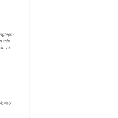
i nghiệm
n trên
ản và
ok vào