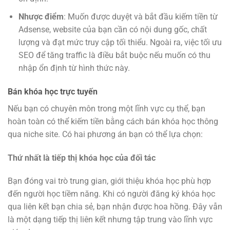
Nhược điểm
: Muốn được duyệt và bắt đầu kiếm tiền từ
Adsense, website của bạn cần có nội dung gốc, chất
lượng và đạt mức truy cập tối thiểu. Ngoài ra, việc tối ưu
SEO để tăng traffic là điều bắt buộc nếu muốn có thu
nhập ổn định từ hình thức này.
Bán khóa học trực tuyến
Nếu bạn có chuyên môn trong một lĩnh vực cụ thể, bạn
hoàn toàn có thể kiếm tiền bằng cách bán khóa học thông
qua niche site. Có hai phương án bạn có thể lựa chọn:
Thứ nhất là tiếp thị khóa học của đối tác
Bạn đóng vai trò trung gian, giới thiệu khóa học phù hợp
đến người học tiềm năng. Khi có người đăng ký khóa học
qua liên kết bạn chia sẻ, bạn nhận được hoa hồng. Đây vẫn
là một dạng tiếp thị liên kết nhưng tập trung vào lĩnh vực