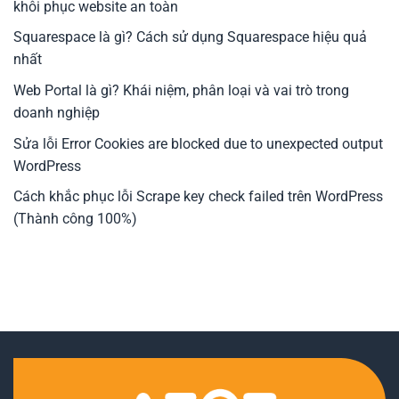
khôi phục website an toàn
Squarespace là gì? Cách sử dụng Squarespace hiệu quả
nhất
Web Portal là gì? Khái niệm, phân loại và vai trò trong
doanh nghiệp
Sửa lỗi Error Cookies are blocked due to unexpected output
WordPress
Cách khắc phục lỗi Scrape key check failed trên WordPress
(Thành công 100%)