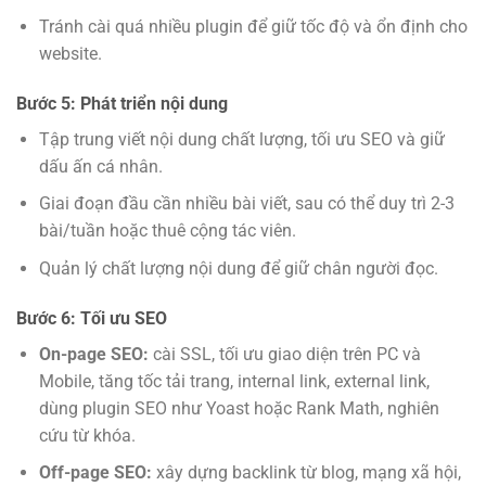
Tránh cài quá nhiều plugin để giữ tốc độ và ổn định cho
website.
Bước 5: Phát triển nội dung
Tập trung viết nội dung chất lượng, tối ưu SEO và giữ
dấu ấn cá nhân.
Giai đoạn đầu cần nhiều bài viết, sau có thể duy trì 2-3
bài/tuần hoặc thuê cộng tác viên.
Quản lý chất lượng nội dung để giữ chân người đọc.
Bước 6: Tối ưu SEO
On-page SEO:
cài SSL, tối ưu giao diện trên PC và
Mobile, tăng tốc tải trang, internal link, external link,
dùng plugin SEO như Yoast hoặc Rank Math, nghiên
cứu từ khóa.
Off-page SEO:
xây dựng backlink từ blog, mạng xã hội,