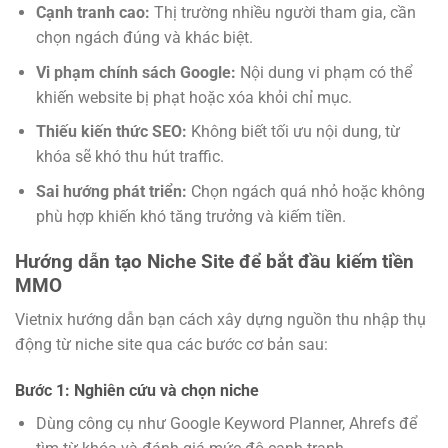
Cạnh tranh cao:
Thị trường nhiều người tham gia, cần
chọn ngách đúng và khác biệt.
Vi phạm chính sách Google:
Nội dung vi phạm có thể
khiến website bị phạt hoặc xóa khỏi chỉ mục.
Thiếu kiến thức SEO:
Không biết tối ưu nội dung, từ
khóa sẽ khó thu hút traffic.
Sai hướng phát triển:
Chọn ngách quá nhỏ hoặc không
phù hợp khiến khó tăng trưởng và kiếm tiền.
Hướng dẫn tạo Niche Site để bắt đầu kiếm tiền
MMO
Vietnix hướng dẫn bạn cách xây dựng nguồn thu nhập thụ
động từ niche site qua các bước cơ bản sau:
Bước 1: Nghiên cứu và chọn niche
Dùng công cụ như Google Keyword Planner, Ahrefs để