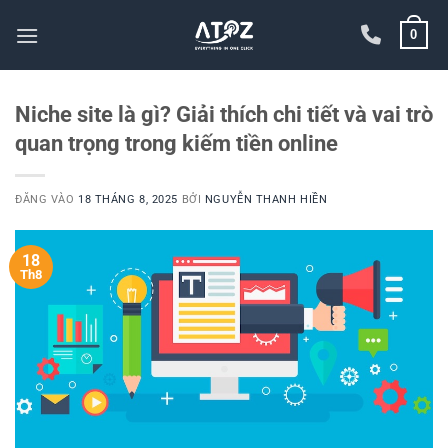
Bỏ
0
qua
nội
dung
Niche site là gì? Giải thích chi tiết và vai trò
quan trọng trong kiếm tiền online
ĐĂNG VÀO
18 THÁNG 8, 2025
BỞI
NGUYỄN THANH HIỀN
18
Th8