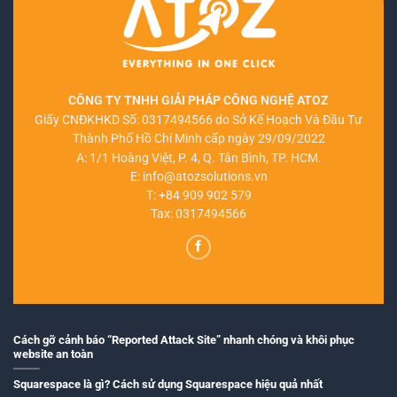
CÔNG TY TNHH GIẢI PHÁP CÔNG NGHỆ ATOZ
Giấy CNĐKHKD Số: 0317494566 do Sở Kế Hoạch Và Đầu Tư
Thành Phố Hồ Chí Minh cấp ngày 29/09/2022
A: 1/1 Hoàng Việt, P. 4, Q. Tân Bình, TP. HCM.
E:
info@atozsolutions.vn
T:
+84 909 902 579
Tax: 0317494566
Cách gỡ cảnh báo “Reported Attack Site” nhanh chóng và khôi phục
website an toàn
Squarespace là gì? Cách sử dụng Squarespace hiệu quả nhất