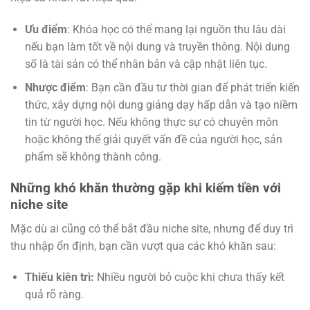
Ưu điểm
: Khóa học có thể mang lại nguồn thu lâu dài
nếu bạn làm tốt về nội dung và truyền thông. Nội dung
số là tài sản có thể nhân bản và cập nhật liên tục.
Nhược điểm
: Bạn cần đầu tư thời gian để phát triển kiến
thức, xây dựng nội dung giảng dạy hấp dẫn và tạo niềm
tin từ người học. Nếu không thực sự có chuyên môn
hoặc không thể giải quyết vấn đề của người học, sản
phẩm sẽ không thành công.
Những khó khăn thường gặp khi kiếm tiền với
niche site
Mặc dù ai cũng có thể bắt đầu niche site, nhưng để duy trì
thu nhập ổn định, bạn cần vượt qua các khó khăn sau:
Thiếu kiên trì:
Nhiều người bỏ cuộc khi chưa thấy kết
quả rõ ràng.