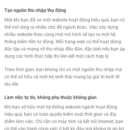
Tạo nguồn thu nhập thụ động
Một khi bạn đã có một website hoạt động hiệu quả, bạn có
thể mở rộng ra nhiều chủ đề ngách khác. Việc xây dựng
nhiều website theo cùng một mô hình sẽ tạo ra một hệ
thống kiếm tiền tự động. Mỗi trang web có thể hoạt động
độc lập và mang về thu nhập đều đặn, đặc biệt nếu bạn áp
dụng các hình thức tiếp thị liên kết một cách hợp lý.
Theo thời gian, bạn không chỉ có một nguồn thu nhập mà
có thể sở hữu cả một hệ sinh thái mang lại giá trị kinh tế
lâu dài.
Làm việc tự do, không phụ thuộc không gian
Khi bạn sở hữu một hệ thống website ngách hoạt động
hiệu quả, bạn có toàn quyền kiểm soát thời gian và địa
điểm làm việc. Chỉ cần có máy tính và kết nối Internet, bạn
có thể vận hành công việc ở bất kỳ đâu mà không bị gò bó.