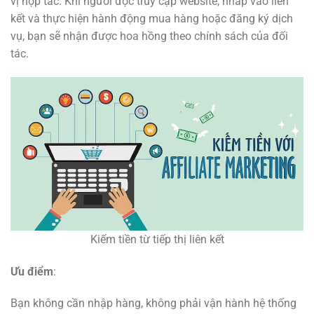
vị hợp tác. Khi người đọc truy cập website, nhấp vào liên
kết và thực hiện hành động mua hàng hoặc đăng ký dịch
vụ, bạn sẽ nhận được hoa hồng theo chính sách của đối
tác.
Kiếm tiền từ tiếp thị liên kết
Ưu điểm
:
Bạn không cần nhập hàng, không phải vận hành hệ thống