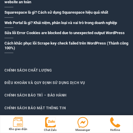
website an toàn
Squarespace là gì? Cách sử dụng Squarespace hiệu quả nhất
Web Portal là gì? Khái niệm, phân loại và vai trò trong doanh nghiệp
Sửa lỗi Error Cookies are blocked due to unexpected output WordPress
Cách khắc phục lỗi Scrape key check failed trên WordPress (Thành công
100%)
CHÍNH SÁCH CHẤT LƯỢNG
ĐIỀU KHOẢN VÀ QUY ĐỊNH SỬ DỤNG DỊCH VỤ
CHÍNH SÁCH BẢO TRÌ – BẢO HÀNH
CHÍNH SÁCH BẢO MẬT THÔNG TIN
HƯỚNG DẪN THANH TOÁN
Kho giao diện
Chat Zalo
Messenger
Hotline