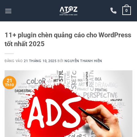
Bỏ
0
qua
nội
dung
11+ plugin chèn quảng cáo cho WordPress
tốt nhất 2025
ĐĂNG VÀO
21 THÁNG 10, 2025
BỞI
NGUYỄN THANH HIỀN
21
Th10