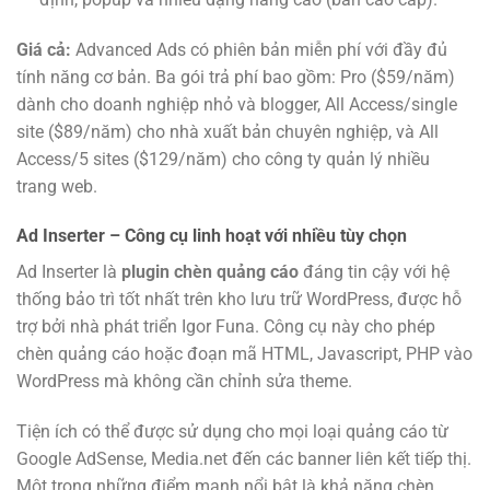
Giá cả:
Advanced Ads có phiên bản miễn phí với đầy đủ
tính năng cơ bản. Ba gói trả phí bao gồm: Pro ($59/năm)
dành cho doanh nghiệp nhỏ và blogger, All Access/single
site ($89/năm) cho nhà xuất bản chuyên nghiệp, và All
Access/5 sites ($129/năm) cho công ty quản lý nhiều
trang web.
Ad Inserter – Công cụ linh hoạt với nhiều tùy chọn
Ad Inserter là
plugin chèn quảng cáo
đáng tin cậy với hệ
thống bảo trì tốt nhất trên kho lưu trữ WordPress, được hỗ
trợ bởi nhà phát triển Igor Funa. Công cụ này cho phép
chèn quảng cáo hoặc đoạn mã HTML, Javascript, PHP vào
WordPress mà không cần chỉnh sửa theme.
Tiện ích có thể được sử dụng cho mọi loại quảng cáo từ
Google AdSense, Media.net đến các banner liên kết tiếp thị.
Một trong những điểm mạnh nổi bật là khả năng chèn