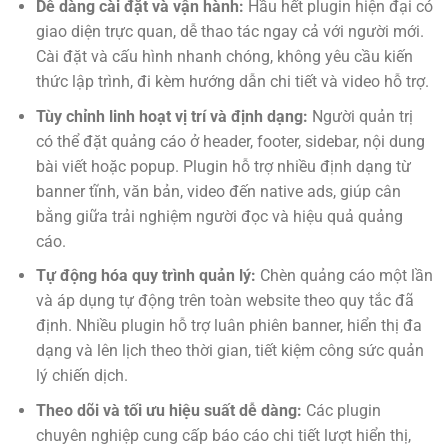
Dễ dàng cài đặt và vận hành:
Hầu hết plugin hiện đại có
giao diện trực quan, dễ thao tác ngay cả với người mới.
Cài đặt và cấu hình nhanh chóng, không yêu cầu kiến
thức lập trình, đi kèm hướng dẫn chi tiết và video hỗ trợ.
Tùy chỉnh linh hoạt vị trí và định dạng:
Người quản trị
có thể đặt quảng cáo ở header, footer, sidebar, nội dung
bài viết hoặc popup. Plugin hỗ trợ nhiều định dạng từ
banner tĩnh, văn bản, video đến native ads, giúp cân
bằng giữa trải nghiệm người đọc và hiệu quả quảng
cáo.
Tự động hóa quy trình quản lý:
Chèn quảng cáo một lần
và áp dụng tự động trên toàn website theo quy tắc đã
định. Nhiều plugin hỗ trợ luân phiên banner, hiển thị đa
dạng và lên lịch theo thời gian, tiết kiệm công sức quản
lý chiến dịch.
Theo dõi và tối ưu hiệu suất dễ dàng:
Các plugin
chuyên nghiệp cung cấp báo cáo chi tiết lượt hiển thị,