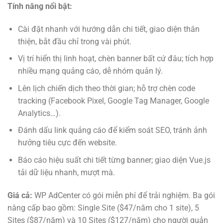
Tính năng nổi bật:
Cài đặt nhanh với hướng dẫn chi tiết, giao diện thân
thiện, bắt đầu chỉ trong vài phút.
Vị trí hiển thị linh hoạt, chèn banner bất cứ đâu; tích hợp
nhiều mạng quảng cáo, dễ nhóm quản lý.
Lên lịch chiến dịch theo thời gian; hỗ trợ chèn code
tracking (Facebook Pixel, Google Tag Manager, Google
Analytics…).
Đánh dấu link quảng cáo để kiểm soát SEO, tránh ảnh
hưởng tiêu cực đến website.
Báo cáo hiệu suất chi tiết từng banner; giao diện Vue.js
tải dữ liệu nhanh, mượt mà.
Giá cả:
WP AdCenter có gói miễn phí để trải nghiệm. Ba gói
nâng cấp bao gồm: Single Site ($47/năm cho 1 site), 5
Sites ($87/năm) và 10 Sites ($127/năm) cho người quản