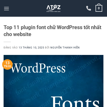
Bỏ
0
qua
nội
dung
Top 11 plugin font chữ WordPress tốt nhất
cho website
ĐĂNG VÀO
13 THÁNG 10, 2025
BỞI
NGUYỄN THANH HIỀN
13
Th10