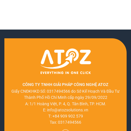
CÔNG TY TNHH GIẢI PHÁP CÔNG NGHỆ ATOZ
Giấy CNĐKHKD Số: 0317494566 do Sở Kế Hoạch Và Đầu Tư
Thành Phố Hồ Chí Minh cấp ngày 29/09/2022
A: 1/1 Hoàng Việt, P. 4, Q. Tân Bình, TP. HCM.
E:
info@atozsolutions.vn
T:
+84 909 902 579
Tax: 0317494566