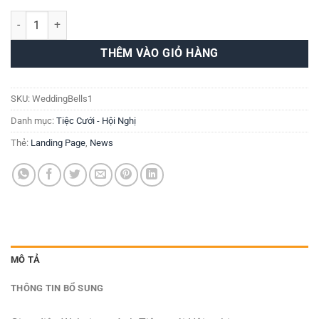
Giao diện Website Tiệc cưới Hội nghị - Wedding Bells số lượng
THÊM VÀO GIỎ HÀNG
SKU:
WeddingBells1
Danh mục:
Tiệc Cưới - Hội Nghị
Thẻ:
Landing Page
,
News
MÔ TẢ
THÔNG TIN BỔ SUNG