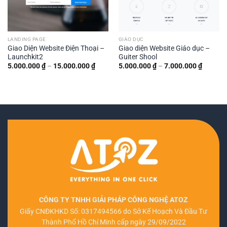
LANDING PAGE
GIÁO DỤC
Giao Diện Website Điện Thoại –
Giao diện Website Giáo dục –
Launchkit2
Guiter Shool
Khoảng
Khoảng
5.000.000
₫
–
15.000.000
₫
5.000.000
₫
–
7.000.000
₫
giá:
giá:
từ
từ
5.000.000 ₫
5.000.0
đến
đến
15.000.000 ₫
7.000.0
CÔNG TY TNHH GIẢI PHÁP CÔNG NGHỆ ATOZ
Giấy CNĐKHKD Số: 0317494566 do Sở Kế Hoạch Và Đầu Tư
Thành Phố Hồ Chí Minh cấp ngày 29/09/2022