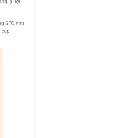
g lại lợi
ong SEO như
y cập