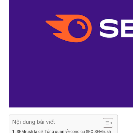
Nội dung bài viết
SEMrush là gì? Tổng quan về công cụ SEO SEMrush