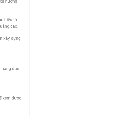
t xu hướng
c triệu từ
quảng cáo.
ạn xây dựng
n hàng đầu
hể xem được