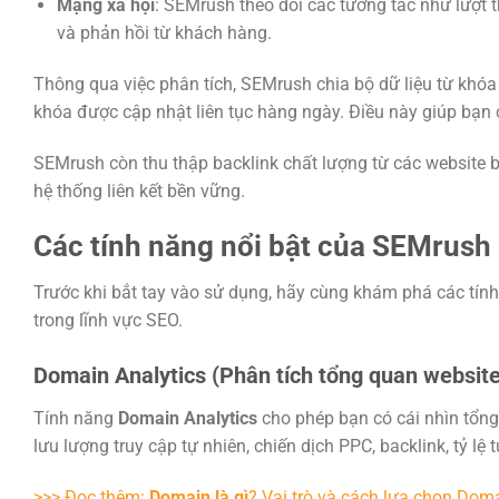
Mạng xã hội
: SEMrush theo dõi các tương tác như lượt t
và phản hồi từ khách hàng.
Thông qua việc phân tích, SEMrush chia bộ dữ liệu từ khóa 
khóa được cập nhật liên tục hàng ngày. Điều này giúp bạn 
SEMrush còn thu thập backlink chất lượng từ các website b
hệ thống liên kết bền vững.
Các tính năng nổi bật của SEMrush
Trước khi bắt tay vào sử dụng, hãy cùng khám phá các tín
trong lĩnh vực SEO.
Domain Analytics (Phân tích tổng quan website
Tính năng
Domain Analytics
cho phép bạn có cái nhìn tổng
lưu lượng truy cập tự nhiên, chiến dịch PPC, backlink, tỷ lệ
>>> Đọc thêm:
Domain là gì
? Vai trò và cách lựa chọn Dom