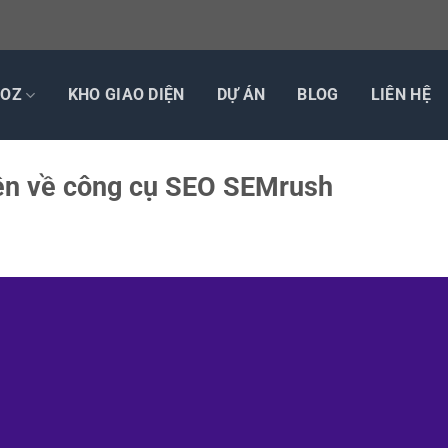
TOZ
KHO GIAO DIỆN
DỰ ÁN
BLOG
LIÊN HỆ
iện về công cụ SEO SEMrush