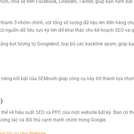
hích, chia sẻ trên Facebook, LinkedIn, Twitter, giúp bạn nắm bắ
thành 3 nhóm chính, với tổng số lượng dữ liệu lên đến hàng chụ
có nguồn dữ liệu cực kỳ lớn để khai thác cho kế hoạch SEO và 
ằng bot tương tự Googlebot, loại bỏ các backlink spam, giúp b
h năng nổi bật của SEMrush giúp công cụ này trở thành lựa chọ
)
 thể về hiệu suất SEO và PPC của một website bất kỳ. Bạn có t
 tương tác và đối thủ cạnh tranh chính trong Google.
ain tối ưu cho Website