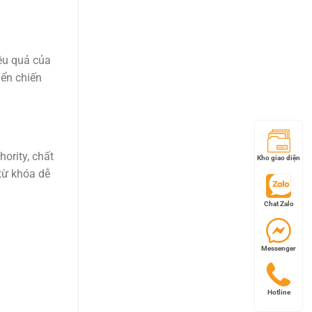
iệu quả của
iển chiến
ority, chất
Kho giao diện
từ khóa dễ
Chat Zalo
Messenger
Hotline