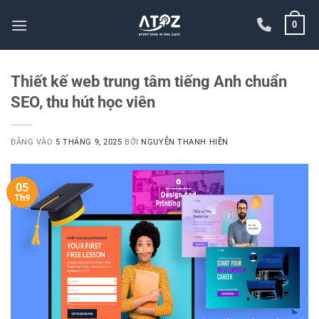
Bỏ
0
qua
nội
dung
Thiết kế web trung tâm tiếng Anh chuẩn
SEO, thu hút học viên
ĐĂNG VÀO
5 THÁNG 9, 2025
BỞI
NGUYỄN THANH HIỀN
05
Th9