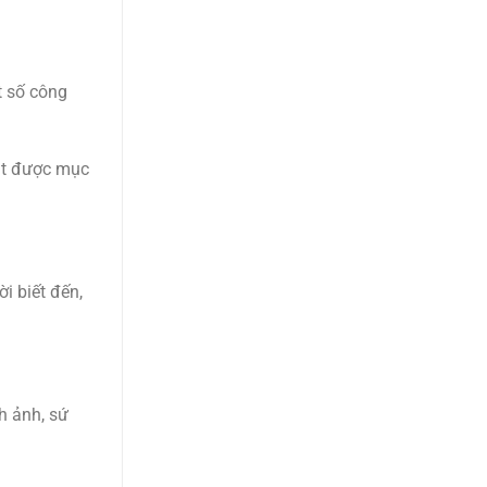
t số công
đạt được mục
i biết đến,
nh ảnh, sứ