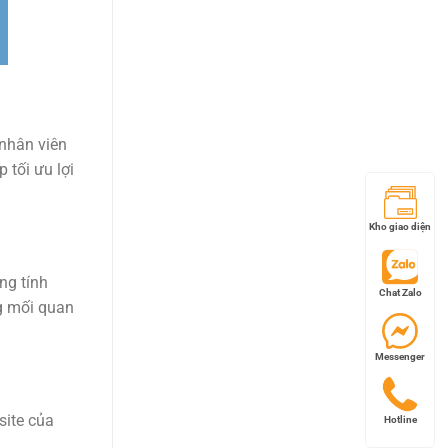
 nhân viên
 tối ưu lợi
Kho giao diện
ng tính
Chat Zalo
ng mối quan
Messenger
site của
Hotline