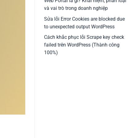
Web Portal là gì? Khái niệm, phân loại
và vai trò trong doanh nghiệp
Sửa lỗi Error Cookies are blocked due
to unexpected output WordPress
Cách khắc phục lỗi Scrape key check
failed trên WordPress (Thành công
100%)