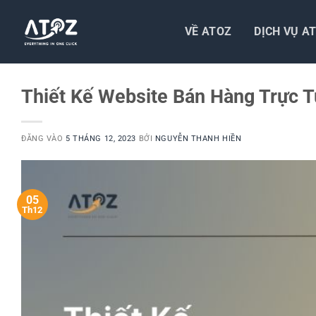
Bỏ
qua
VỀ ATOZ
DỊCH VỤ A
nội
dung
Thiết Kế Website Bán Hàng Trực 
ĐĂNG VÀO
5 THÁNG 12, 2023
BỞI
NGUYỄN THANH HIỀN
05
Th12