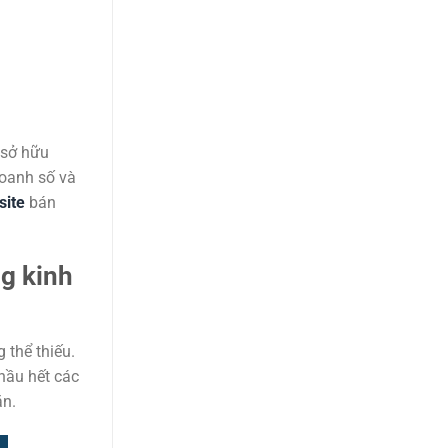
 sở hữu
doanh số và
site
bán
ng kinh
 thể thiếu.
hầu hết các
ắn.