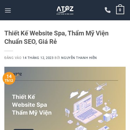
Bỏ
0
qua
nội
dung
Thiết Kế Website Spa, Thẩm Mỹ Viện
Chuẩn SEO, Giá Rẻ
ĐĂNG VÀO
14 THÁNG 12, 2023
BỞI
NGUYỄN THANH HIỀN
14
Th12