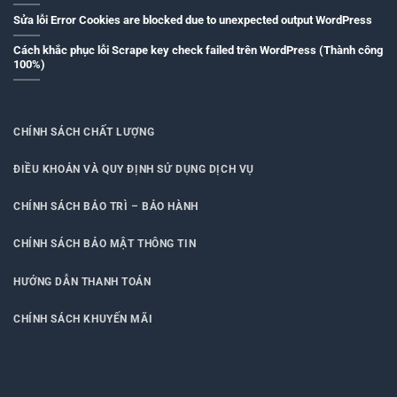
Sửa lỗi Error Cookies are blocked due to unexpected output WordPress
Cách khắc phục lỗi Scrape key check failed trên WordPress (Thành công
100%)
CHÍNH SÁCH CHẤT LƯỢNG
ĐIỀU KHOẢN VÀ QUY ĐỊNH SỬ DỤNG DỊCH VỤ
CHÍNH SÁCH BẢO TRÌ – BẢO HÀNH
CHÍNH SÁCH BẢO MẬT THÔNG TIN
HƯỚNG DẪN THANH TOÁN
CHÍNH SÁCH KHUYẾN MÃI