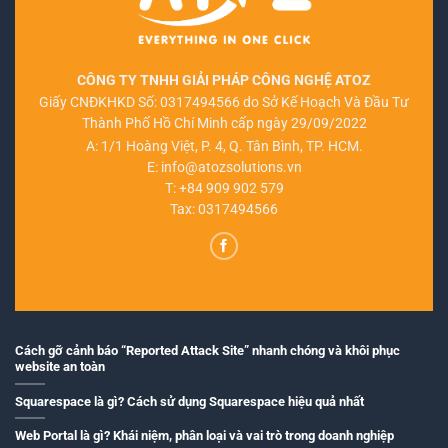
CÔNG TY TNHH GIẢI PHÁP CÔNG NGHỆ ATOZ
Giấy CNĐKHKD Số: 0317494566 do Sở Kế Hoạch Và Đầu Tư
Thành Phố Hồ Chí Minh cấp ngày 29/09/2022
A: 1/1 Hoàng Việt, P. 4, Q. Tân Bình, TP. HCM.
E:
info@atozsolutions.vn
T:
+84 909 902 579
Tax: 0317494566
Cách gỡ cảnh báo “Reported Attack Site” nhanh chóng và khôi phục
website an toàn
Squarespace là gì? Cách sử dụng Squarespace hiệu quả nhất
Web Portal là gì? Khái niệm, phân loại và vai trò trong doanh nghiệp