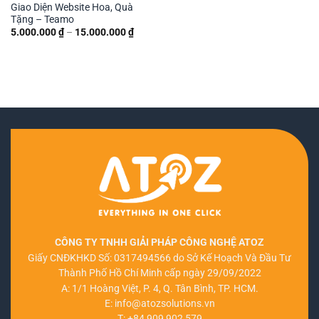
Giao Diện Website Hoa, Quà
Tặng – Teamo
Khoảng
5.000.000
₫
–
15.000.000
₫
giá:
từ
5.000.000 ₫
đến
15.000.000 ₫
CÔNG TY TNHH GIẢI PHÁP CÔNG NGHỆ ATOZ
Giấy CNĐKHKD Số: 0317494566 do Sở Kế Hoạch Và Đầu Tư
Thành Phố Hồ Chí Minh cấp ngày 29/09/2022
A: 1/1 Hoàng Việt, P. 4, Q. Tân Bình, TP. HCM.
E:
info@atozsolutions.vn
T:
+84 909 902 579