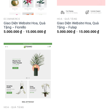
ECOMMERCE
HOA - QUÀ TẶNG
Giao Diện Website Hoa, Quà
Giao Diện Website Hoa, Quà
Tặng – Fiorello
Tặng – Fulap
Khoảng
Khoản
5.000.000
₫
–
15.000.000
₫
5.000.000
₫
–
15.000.000
₫
giá:
giá:
từ
từ
5.000.000 ₫
5.000.
đến
đến
15.000.000 ₫
15.000
HOA - QUÀ TẶNG