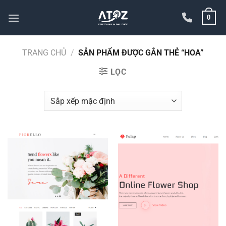
Bỏ
0
qua
nội
dung
TRANG CHỦ
/
SẢN PHẨM ĐƯỢC GẮN THẺ “HOA”
LỌC