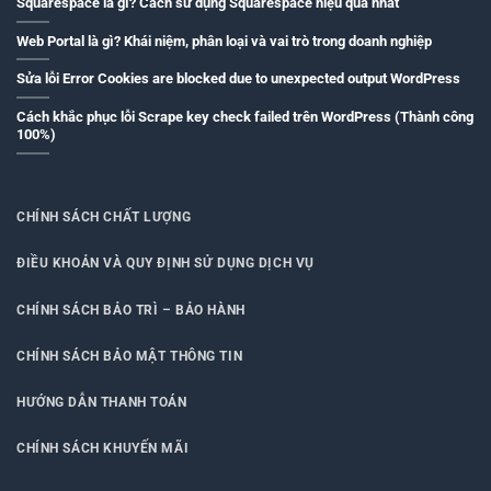
Squarespace là gì? Cách sử dụng Squarespace hiệu quả nhất
Web Portal là gì? Khái niệm, phân loại và vai trò trong doanh nghiệp
Sửa lỗi Error Cookies are blocked due to unexpected output WordPress
Cách khắc phục lỗi Scrape key check failed trên WordPress (Thành công
100%)
CHÍNH SÁCH CHẤT LƯỢNG
ĐIỀU KHOẢN VÀ QUY ĐỊNH SỬ DỤNG DỊCH VỤ
CHÍNH SÁCH BẢO TRÌ – BẢO HÀNH
CHÍNH SÁCH BẢO MẬT THÔNG TIN
HƯỚNG DẪN THANH TOÁN
CHÍNH SÁCH KHUYẾN MÃI