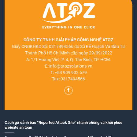
CÔNG TY TNHH GIẢI PHÁP CÔNG NGHỆ ATOZ
Giấy CNĐKHKD Số: 0317494566 do Sở Kế Hoạch Và Đầu Tư
Thành Phố Hồ Chí Minh cấp ngày 29/09/2022
A: 1/1 Hoàng Việt, P. 4, Q. Tân Bình, TP. HCM.
E:
info@atozsolutions.vn
T:
+84 909 902 579
Tax: 0317494566
Cách gỡ cảnh báo “Reported Attack Site” nhanh chóng và khôi phục
website an toàn