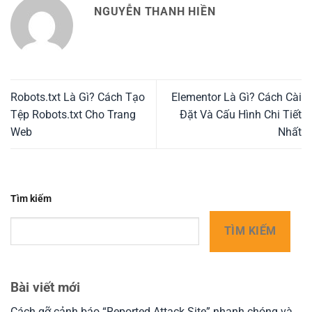
NGUYỄN THANH HIỀN
Robots.txt Là Gì? Cách Tạo
Elementor Là Gì? Cách Cài
Tệp Robots.txt Cho Trang
Đặt Và Cấu Hình Chi Tiết
Web
Nhất
Tìm kiếm
TÌM KIẾM
Bài viết mới
Cách gỡ cảnh báo “Reported Attack Site” nhanh chóng và