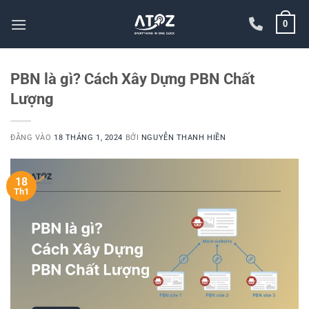
Bỏ
0
qua
nội
dung
PBN là gì? Cách Xây Dựng PBN Chất
Lượng
ĐĂNG VÀO
18 THÁNG 1, 2024
BỞI
NGUYỄN THANH HIỀN
18
Th1