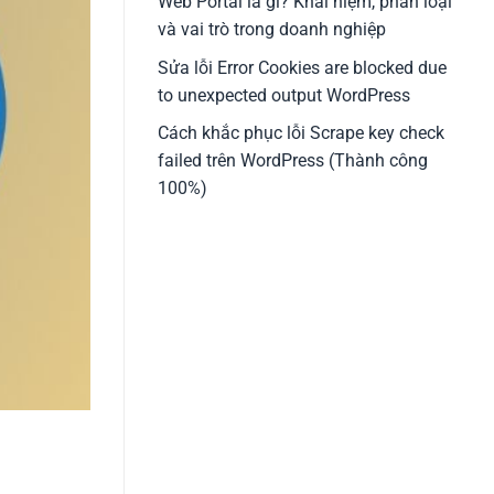
Web Portal là gì? Khái niệm, phân loại
và vai trò trong doanh nghiệp
Sửa lỗi Error Cookies are blocked due
to unexpected output WordPress
Cách khắc phục lỗi Scrape key check
failed trên WordPress (Thành công
100%)