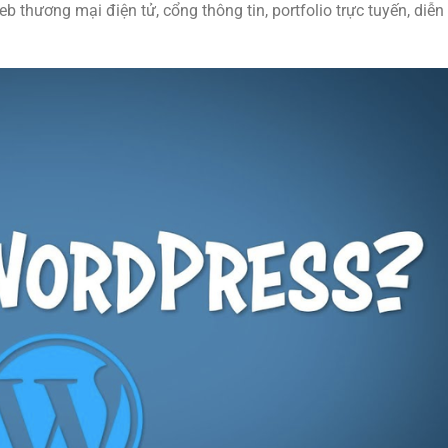
b thương mại điện tử, cổng thông tin, portfolio trực tuyến, diễ