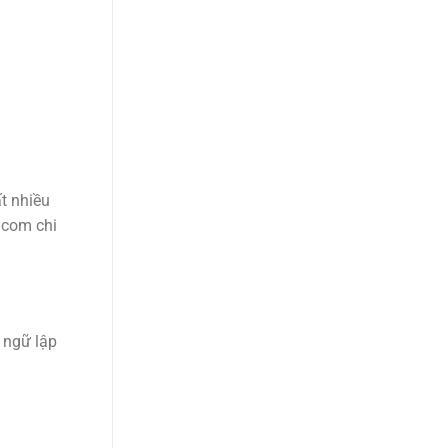
t nhiều
.com chi
 ngữ lập