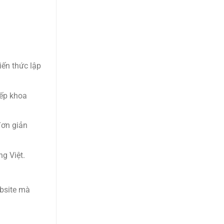
iến thức lập
xếp khoa
đơn giản
ng Việt.
ebsite mà