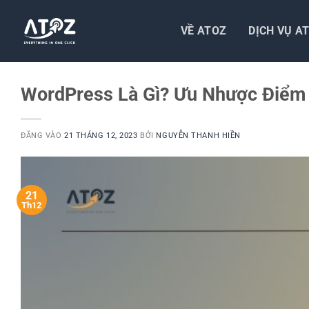
Bỏ
qua
VỀ ATOZ
DỊCH VỤ A
nội
dung
WordPress Là Gì? Ưu Nhược Điểm
ĐĂNG VÀO
21 THÁNG 12, 2023
BỞI
NGUYỄN THANH HIỀN
21
Th12