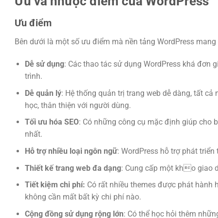
Ưu và nhược điểm của WordPress
Ưu điểm
Bên dưới là một số ưu điểm mà nền tảng WordPress mang l
Dễ sử dụng
: Các thao tác sử dụng WordPress khá đơn gi
trình.
Dễ quản lý
: Hệ thống quản trị trang web dễ dàng, tất c
học, thân thiện với người dùng.
Tối ưu
hóa
SEO
: Có những công cụ mặc định giúp cho b
nhất.
Hỗ trợ nhiều loại ngôn ngữ
: WordPress hỗ trợ phát triển
Thiết kế trang web đa dạng
: Cung cấp một kho giao d
Tiết kiệm chi phí:
Có rất nhiều themes được phát hành h
không cần mất bất kỳ chi phí nào.
Cộng đồng sử dụng rộng lớn
: Có thể học hỏi thêm nhữn