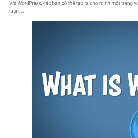
Với WordPress, các bạn có thể tạo ra cho mình một trang we
luận, …