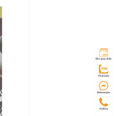
Kho giao diện
Chat Zalo
Messenger
Hotline